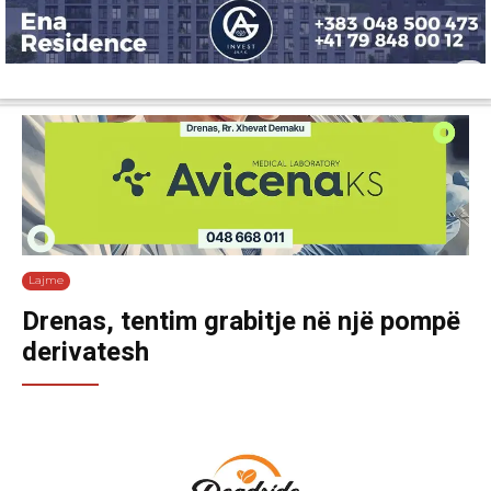
Lajme
Shëndetësi
Ekonomi
Sport
Tech
Botë
Kuri
Lajme
Drenas, tentim grabitje në një pompë
derivatesh