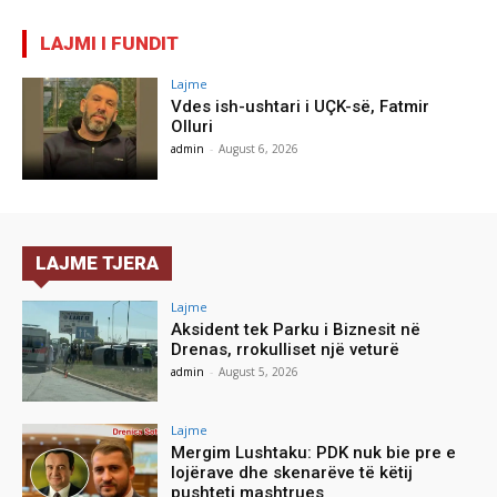
LAJMI I FUNDIT
Lajme
Vdes ish-ushtari i UÇK-së, Fatmir
Olluri
admin
-
August 6, 2026
LAJME TJERA
Lajme
Aksident tek Parku i Biznesit në
Drenas, rrokulliset një veturë
admin
-
August 5, 2026
Lajme
Mergim Lushtaku: PDK nuk bie pre e
lojërave dhe skenarëve të këtij
pushteti mashtrues