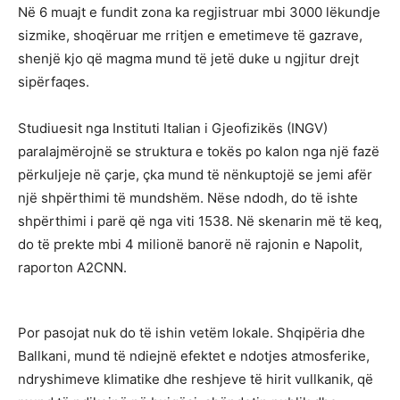
Në 6 muajt e fundit zona ka regjistruar mbi 3000 lëkundje
sizmike, shoqëruar me rritjen e emetimeve të gazrave,
shenjë kjo që magma mund të jetë duke u ngjitur drejt
sipërfaqes.
Studiuesit nga Instituti Italian i Gjeofizikës (INGV)
paralajmërojnë se struktura e tokës po kalon nga një fazë
përkuljeje në çarje, çka mund të nënkuptojë se jemi afër
një shpërthimi të mundshëm. Nëse ndodh, do të ishte
shpërthimi i parë që nga viti 1538. Në skenarin më të keq,
do të prekte mbi 4 milionë banorë në rajonin e Napolit,
raporton A2CNN.
Por pasojat nuk do të ishin vetëm lokale. Shqipëria dhe
Ballkani, mund të ndiejnë efektet e ndotjes atmosferike,
ndryshimeve klimatike dhe reshjeve të hirit vullkanik, që