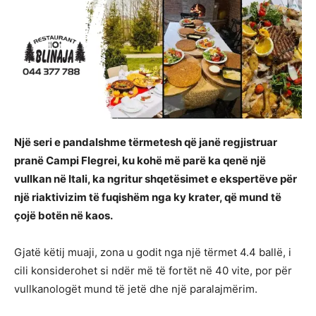
Një seri e pandalshme tërmetesh që janë regjistruar
pranë Campi Flegrei, ku kohë më parë ka qenë një
vullkan në Itali, ka ngritur shqetësimet e ekspertëve për
një riaktivizim të fuqishëm nga ky krater, që mund të
çojë botën në kaos.
Gjatë këtij muaji, zona u godit nga një tërmet 4.4 ballë, i
cili konsiderohet si ndër më të fortët në 40 vite, por për
vullkanologët mund të jetë dhe një paralajmërim.