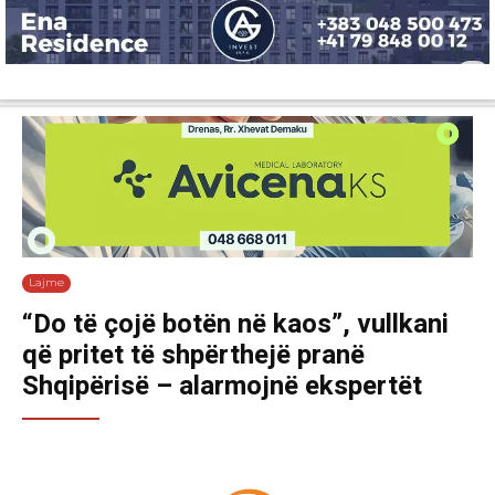
Lajme
Shëndetësi
Ekonomi
Sport
Tech
Botë
Kuri
Lajme
“Do të çojë botën në kaos”, vullkani
që pritet të shpërthejë pranë
Shqipërisë – alarmojnë ekspertët