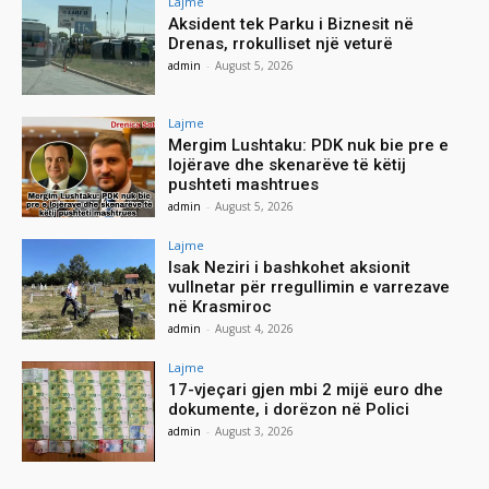
Lajme
Aksident tek Parku i Biznesit në
Drenas, rrokulliset një veturë
admin
-
August 5, 2026
Lajme
Mergim Lushtaku: PDK nuk bie pre e
lojërave dhe skenarëve të këtij
pushteti mashtrues
admin
-
August 5, 2026
Lajme
Isak Neziri i bashkohet aksionit
vullnetar për rregullimin e varrezave
në Krasmiroc
admin
-
August 4, 2026
Lajme
17-vjeçari gjen mbi 2 mijë euro dhe
dokumente, i dorëzon në Polici
admin
-
August 3, 2026