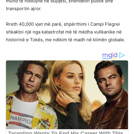
mund të ndikojnë në bujqësi, shëndetin publik dhe
transportin ajror.
Rreth 40,000 vjet më parë, shpërthimi i Campi Flegrei
shkaktoi një nga katastrofat më të mëdha vullkanike në
historinë e Tokës, me ndikim të madh në klimën globale.