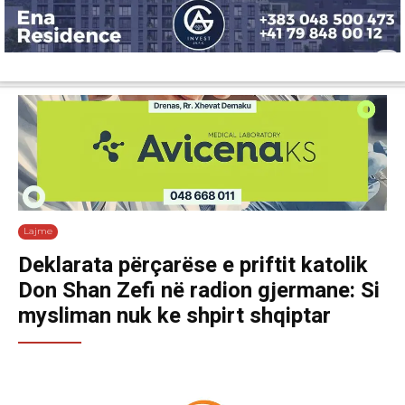
Lajme
Shëndetësi
Ekonomi
Sport
Tech
Botë
Kuri
Lajme
Deklarata përçarëse e priftit katolik
Don Shan Zefi në radion gjermane: Si
mysliman nuk ke shpirt shqiptar