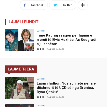
Facebook
Twitter
LAJMI I FUNDIT
Lajme
Time Kadriaj reagon për lajmin e
rremë të Elvis Hoxhës: As Beogradi
s’ju shpëton
admin
-
August 9, 2026
LAJME TJERA
Lajme
Lajmi i hidhur: Ndërron jetë nëna e
dëshmorit të UÇK-së nga Drenica,
Dyna Çitaku!
admin
-
August 9, 2026
Lajme