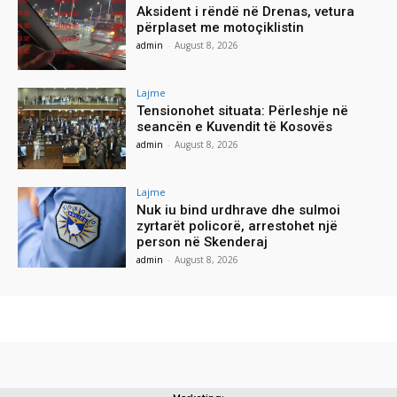
Aksident i rëndë në Drenas, vetura
përplaset me motoçiklistin
admin
-
August 8, 2026
Lajme
Tensionohet situata: Përleshje në
seancën e Kuvendit të Kosovës
admin
-
August 8, 2026
Lajme
Nuk iu bind urdhrave dhe sulmoi
zyrtarët policorë, arrestohet një
person në Skenderaj
admin
-
August 8, 2026