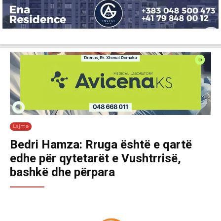
Lajme
Shëndetësi
Ekonomi
Sport
Tech
Botë
Kuri
Lajme
Bedri Hamza: Rruga është e qartë
edhe për qytetarët e Vushtrrisë,
bashkë dhe përpara