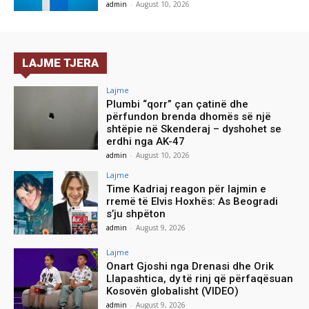
admin
-
August 10, 2026
LAJME TJERA
Lajme
Plumbi “qorr” çan çatinë dhe
përfundon brenda dhomës së një
shtëpie në Skenderaj – dyshohet se
erdhi nga AK-47
admin
-
August 10, 2026
Lajme
Time Kadriaj reagon për lajmin e
rremë të Elvis Hoxhës: As Beogradi
s’ju shpëton
admin
-
August 9, 2026
Lajme
Onart Gjoshi nga Drenasi dhe Orik
Llapashtica, dy të rinj që përfaqësuan
Kosovën globalisht (VIDEO)
admin
-
August 9, 2026