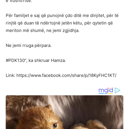
e Vushtrrisë.
Për familjet e saj që punojnë çdo ditë me dinjitet, për të
rinjtë që duan të ndërtojnë jetën këtu, për qytetin që
meriton më shumë, ne jemi zgjidhja.
Ne jemi rruga përpara.
#PDK130”, ka shkruar Hamza.
Link: https://www.facebook.com/share/p/18KyFHC1KT/