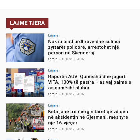
LAJME TJERA
Lajme
Nuk iu bind urdhrave dhe sulmoi
zyrtarët policorë, arrestohet një
person në Skenderaj
admin
-
August 8, 2026
Lajme
Raporti i AUV: Qumështi dhe jogurti
VITA, 100% të pastra – as vaj palme e
as qumësht pluhur
admin
-
August 7, 2026
Lajme
Këta janë tre mërgimtarët që vdiqën
në aksidentin në Gjermani, mes tyre
një 16-vjeçar
admin
-
August 7, 2026