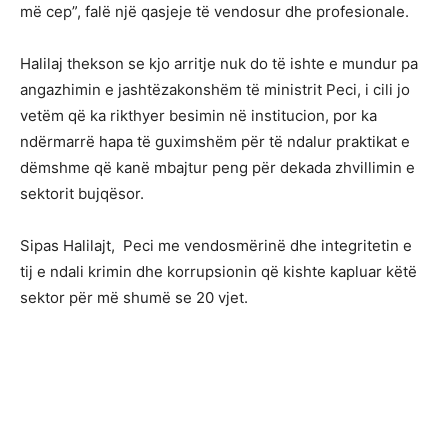
më cep”, falë një qasjeje të vendosur dhe profesionale.
Halilaj thekson se kjo arritje nuk do të ishte e mundur pa
angazhimin e jashtëzakonshëm të ministrit Peci, i cili jo
vetëm që ka rikthyer besimin në institucion, por ka
ndërmarrë hapa të guximshëm për të ndalur praktikat e
dëmshme që kanë mbajtur peng për dekada zhvillimin e
sektorit bujqësor.
Sipas Halilajt, Peci me vendosmërinë dhe integritetin e
tij e ndali krimin dhe korrupsionin që kishte kapluar këtë
sektor për më shumë se 20 vjet.