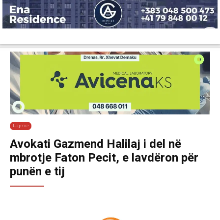
Lajme
Shëndetësi
Ekonomi
Sport
Tech
Botë
Kuri
Lajme
Avokati Gazmend Halilaj i del në
mbrotje Faton Pecit, e lavdëron për
punën e tij