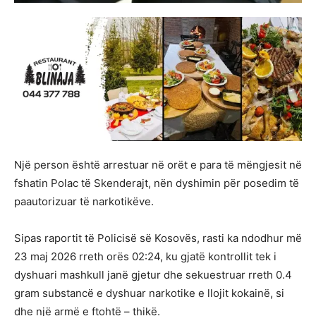
Një person është arrestuar në orët e para të mëngjesit në
fshatin Polac të Skenderajt, nën dyshimin për posedim të
paautorizuar të narkotikëve.
Sipas raportit të Policisë së Kosovës, rasti ka ndodhur më
23 maj 2026 rreth orës 02:24, ku gjatë kontrollit tek i
dyshuari mashkull janë gjetur dhe sekuestruar rreth 0.4
gram substancë e dyshuar narkotike e llojit kokainë, si
dhe një armë e ftohtë – thikë.