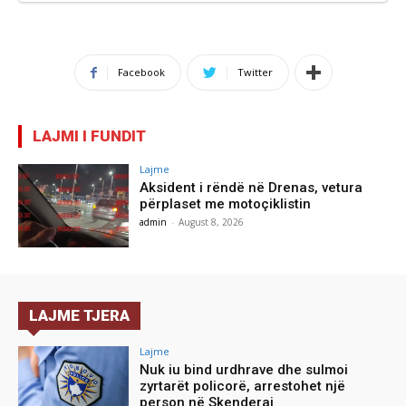
Facebook
Twitter
LAJMI I FUNDIT
Lajme
Aksident i rëndë në Drenas, vetura
përplaset me motoçiklistin
admin
-
August 8, 2026
LAJME TJERA
Lajme
Nuk iu bind urdhrave dhe sulmoi
zyrtarët policorë, arrestohet një
person në Skenderaj