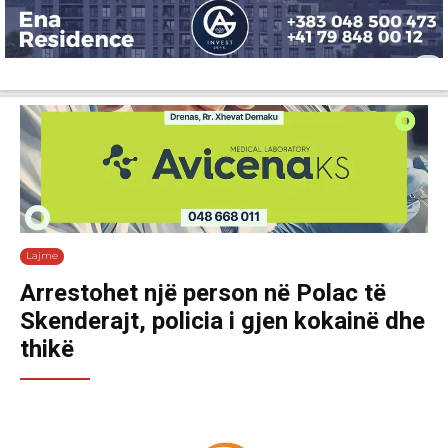
Lajme
Shëndetësi
Ekonomi
Sport
Tech
Botë
Kuri
Lajme
Arrestohet një person në Polac të
Skenderajt, policia i gjen kokainë dhe
thikë