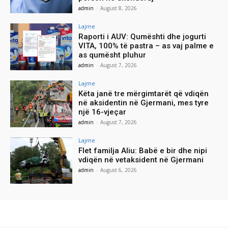
admin
-
August 8, 2026
Lajme
Raporti i AUV: Qumështi dhe jogurti
VITA, 100% të pastra – as vaj palme e
as qumësht pluhur
admin
-
August 7, 2026
Lajme
Këta janë tre mërgimtarët që vdiqën
në aksidentin në Gjermani, mes tyre
një 16-vjeçar
admin
-
August 7, 2026
Lajme
Flet familja Aliu: Babë e bir dhe nipi
vdiqën në vetaksident në Gjermani
admin
-
August 6, 2026