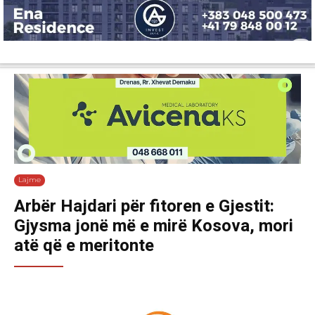
Lajme
Shëndetësi
Ekonomi
Sport
Tech
Botë
Kuri
Lajme
Arbër Hajdari për fitoren e Gjestit:
Gjysma jonë më e mirë Kosova, mori
atë që e meritonte