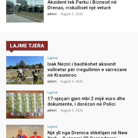
Aksident tek Parku i Biznesit në
Drenas, rrokulliset një veturë
admin
-
August 5, 2026
LAJME TJERA
Lajme
Isak Neziri i bashkohet aksionit
vullnetar për rregullimin e varrezave
në Krasmiroc
admin
-
August 4, 2026
Lajme
17-vjeçari gjen mbi 2 mijë euro dhe
dokumente, i dorëzon në Polici
admin
-
August 3, 2026
Lajme
Një yll nga Drenica shkëlqen në New