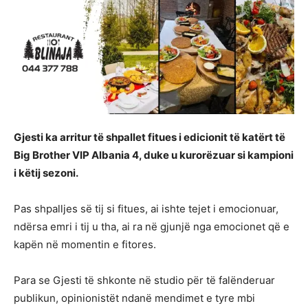
Gjesti ka arritur të shpallet fitues i edicionit të katërt të
Big Brother VIP Albania 4, duke u kurorëzuar si kampioni
i këtij sezoni.
Pas shpalljes së tij si fitues, ai ishte tejet i emocionuar,
ndërsa emri i tij u tha, ai ra në gjunjë nga emocionet që e
kapën në momentin e fitores.
Para se Gjesti të shkonte në studio për të falënderuar
publikun, opinionistët ndanë mendimet e tyre mbi