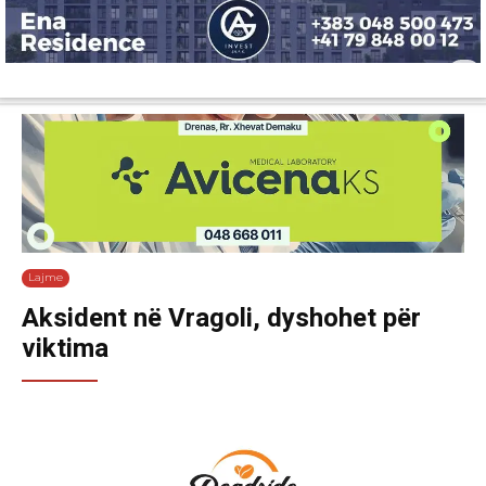
Lajme
Shëndetësi
Ekonomi
Sport
Tech
Botë
Kuri
Lajme
Aksident në Vragoli, dyshohet për
viktima