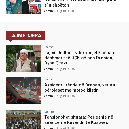
rremë të Elvis Hoxhës: As Beogradi
s’ju shpëton
admin
-
August 9, 2026
LAJME TJERA
Lajme
Lajmi i hidhur: Ndërron jetë nëna e
dëshmorit të UÇK-së nga Drenica,
Dyna Çitaku!
admin
-
August 9, 2026
Lajme
Aksident i rëndë në Drenas, vetura
përplaset me motoçiklistin
admin
-
August 8, 2026
Lajme
Tensionohet situata: Përleshje në
seancën e Kuvendit të Kosovës
admin
-
August 8, 2026