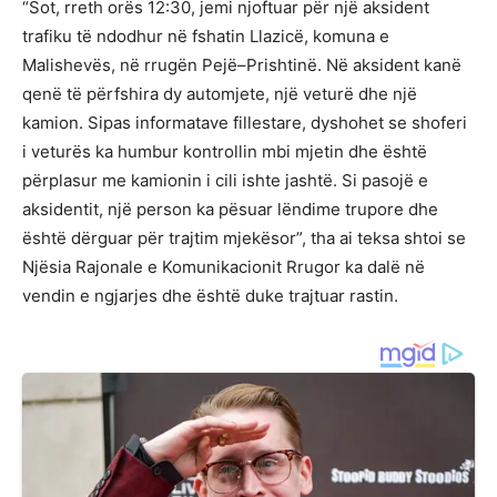
“Sot, rreth orës 12:30, jemi njoftuar për një aksident
trafiku të ndodhur në fshatin Llazicë, komuna e
Malishevës, në rrugën Pejë–Prishtinë. Në aksident kanë
qenë të përfshira dy automjete, një veturë dhe një
kamion. Sipas informatave fillestare, dyshohet se shoferi
i veturës ka humbur kontrollin mbi mjetin dhe është
përplasur me kamionin i cili ishte jashtë. Si pasojë e
aksidentit, një person ka pësuar lëndime trupore dhe
është dërguar për trajtim mjekësor”, tha ai teksa shtoi se
Njësia Rajonale e Komunikacionit Rrugor ka dalë në
vendin e ngjarjes dhe është duke trajtuar rastin.