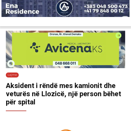
Lajme
Shëndetësi
Ekonomi
Sport
Tech
Botë
Kuri
Lajme
Aksident i rëndë mes kamionit dhe
veturës në Llozicë, një person bëhet
për spital