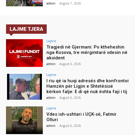
admin
-
August 7, 2026
LAJME TJERA
Lajme
Tragjedi në Gjermani: Po ktheheshin
nga Kosova, tre mërgimtarë vdesin në
aksident
admin
-
August 6, 2026
Lajme
I riu që ia huqi adresës dhe konfrontoi
Hamzën për Ligjin e Shtetësisë
kërkon falje: E di që nuk ështa faji i tij
admin
-
August 6, 2026
Lajme
Vdes ish-ushtari i UÇK-së, Fatmir
Olluri
admin
-
August 6, 2026