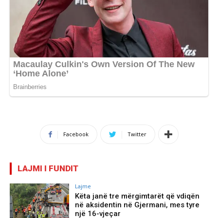
Facebook
Twitter
LAJMI I FUNDIT
Lajme
Këta janë tre mërgimtarët që vdiqën
në aksidentin në Gjermani, mes tyre
një 16-vjeçar