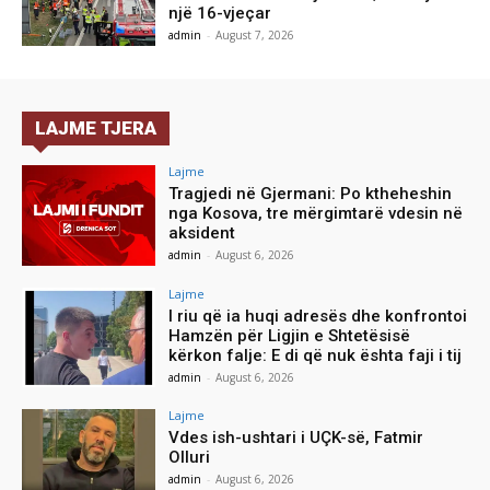
një 16-vjeçar
admin
-
August 7, 2026
LAJME TJERA
Lajme
Tragjedi në Gjermani: Po ktheheshin
nga Kosova, tre mërgimtarë vdesin në
aksident
admin
-
August 6, 2026
Lajme
I riu që ia huqi adresës dhe konfrontoi
Hamzën për Ligjin e Shtetësisë
kërkon falje: E di që nuk ështa faji i tij
admin
-
August 6, 2026
Lajme
Vdes ish-ushtari i UÇK-së, Fatmir
Olluri
admin
-
August 6, 2026