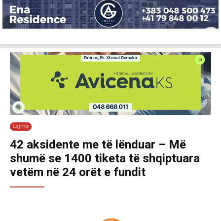
Lajme
Shëndetësi
Ekonomi
Sport
Tech
Botë
Kuri
Lajme
42 aksidente me të lënduar – Më
shumë se 1400 tiketa të shqiptuara
vetëm në 24 orët e fundit