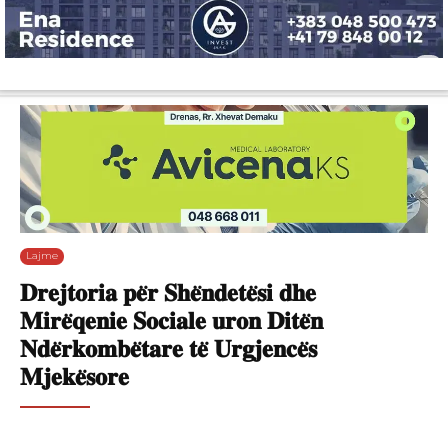
Lajme
Shëndetësi
Ekonomi
Sport
Tech
Botë
Kuri
Lajme
𝐃𝐫𝐞𝐣𝐭𝐨𝐫𝐢𝐚 𝐩𝐞̈𝐫 𝐒𝐡𝐞̈𝐧𝐝𝐞𝐭𝐞̈𝐬𝐢 𝐝𝐡𝐞
𝐌𝐢𝐫𝐞̈𝐪𝐞𝐧𝐢𝐞 𝐒𝐨𝐜𝐢𝐚𝐥𝐞 𝐮𝐫𝐨𝐧 𝐃𝐢𝐭𝐞̈𝐧
𝐍𝐝𝐞̈𝐫𝐤𝐨𝐦𝐛𝐞̈𝐭𝐚𝐫𝐞 𝐭𝐞̈ 𝐔𝐫𝐠𝐣𝐞𝐧𝐜𝐞̈𝐬
𝐌𝐣𝐞𝐤𝐞̈𝐬𝐨𝐫𝐞