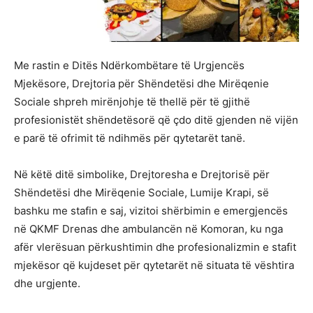
Me rastin e Ditës Ndërkombëtare të Urgjencës
Mjekësore, Drejtoria për Shëndetësi dhe Mirëqenie
Sociale shpreh mirënjohje të thellë për të gjithë
profesionistët shëndetësorë që çdo ditë gjenden në vijën
e parë të ofrimit të ndihmës për qytetarët tanë.
Në këtë ditë simbolike, Drejtoresha e Drejtorisë për
Shëndetësi dhe Mirëqenie Sociale, Lumije Krapi, së
bashku me stafin e saj, vizitoi shërbimin e emergjencës
në QKMF Drenas dhe ambulancën në Komoran, ku nga
afër vlerësuan përkushtimin dhe profesionalizmin e stafit
mjekësor që kujdeset për qytetarët në situata të vështira
dhe urgjente.