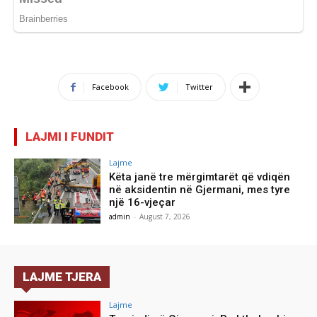
Facebook
Twitter
LAJMI I FUNDIT
Lajme
Këta janë tre mërgimtarët që vdiqën
në aksidentin në Gjermani, mes tyre
një 16-vjeçar
admin
-
August 7, 2026
LAJME TJERA
Lajme