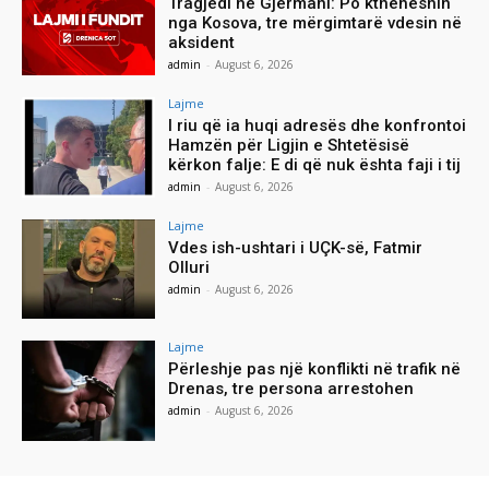
Tragjedi në Gjermani: Po ktheheshin
nga Kosova, tre mërgimtarë vdesin në
aksident
admin
-
August 6, 2026
Lajme
I riu që ia huqi adresës dhe konfrontoi
Hamzën për Ligjin e Shtetësisë
kërkon falje: E di që nuk ështa faji i tij
admin
-
August 6, 2026
Lajme
Vdes ish-ushtari i UÇK-së, Fatmir
Olluri
admin
-
August 6, 2026
Lajme
Përleshje pas një konflikti në trafik në
Drenas, tre persona arrestohen
admin
-
August 6, 2026