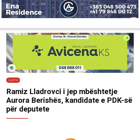
Lajme
Shëndetësi
Ekonomi
Sport
Tech
Botë
Kuri
Lajme
Ramiz Lladrovci i jep mbështetje
Aurora Berishës, kandidate e PDK-së
për deputete