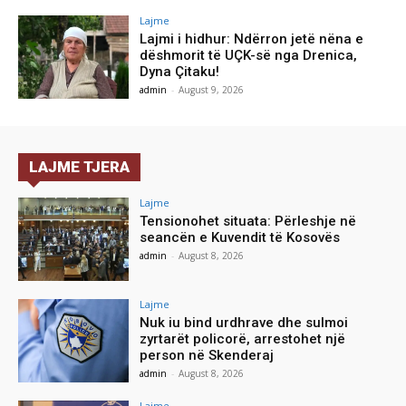
Lajme
Lajmi i hidhur: Ndërron jetë nëna e
dëshmorit të UÇK-së nga Drenica,
Dyna Çitaku!
admin
-
August 9, 2026
LAJME TJERA
Lajme
Tensionohet situata: Përleshje në
seancën e Kuvendit të Kosovës
admin
-
August 8, 2026
Lajme
Nuk iu bind urdhrave dhe sulmoi
zyrtarët policorë, arrestohet një
person në Skenderaj
admin
-
August 8, 2026
Lajme