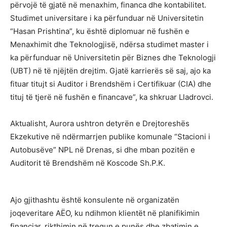
përvojë të gjatë në menaxhim, financa dhe kontabilitet.
Studimet universitare i ka përfunduar në Universitetin
“Hasan Prishtina”, ku është diplomuar në fushën e
Menaxhimit dhe Teknologjisë, ndërsa studimet master i
ka përfunduar në Universitetin për Biznes dhe Teknologji
(UBT) në të njëjtën drejtim. Gjatë karrierës së saj, ajo ka
fituar titujt si Auditor i Brendshëm i Certifikuar (CIA) dhe
tituj të tjerë në fushën e financave”, ka shkruar Lladrovci.
Aktualisht, Aurora ushtron detyrën e Drejtoreshës
Ekzekutive në ndërmarrjen publike komunale “Stacioni i
Autobusëve” NPL në Drenas, si dhe mban pozitën e
Auditorit të Brendshëm në Koscode Sh.P.K.
Ajo gjithashtu është konsulente në organizatën
joqeveritare AËO, ku ndihmon klientët në planifikimin
financiar, rikthimin në tregun e punës dhe zbatimin e