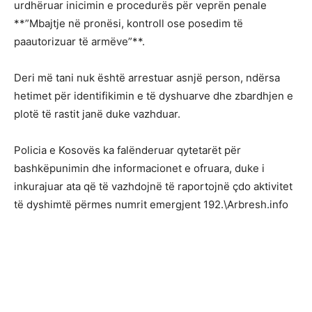
urdhëruar inicimin e procedurës për veprën penale
**”Mbajtje në pronësi, kontroll ose posedim të
paautorizuar të armëve”**.
Deri më tani nuk është arrestuar asnjë person, ndërsa
hetimet për identifikimin e të dyshuarve dhe zbardhjen e
plotë të rastit janë duke vazhduar.
Policia e Kosovës ka falënderuar qytetarët për
bashkëpunimin dhe informacionet e ofruara, duke i
inkurajuar ata që të vazhdojnë të raportojnë çdo aktivitet
të dyshimtë përmes numrit emergjent 192.\Arbresh.info