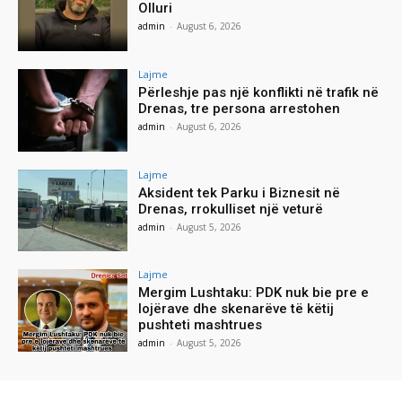
Olluri
admin
-
August 6, 2026
Lajme
Përleshje pas një konflikti në trafik në
Drenas, tre persona arrestohen
admin
-
August 6, 2026
Lajme
Aksident tek Parku i Biznesit në
Drenas, rrokulliset një veturë
admin
-
August 5, 2026
Lajme
Mergim Lushtaku: PDK nuk bie pre e
lojërave dhe skenarëve të këtij
pushteti mashtrues
admin
-
August 5, 2026