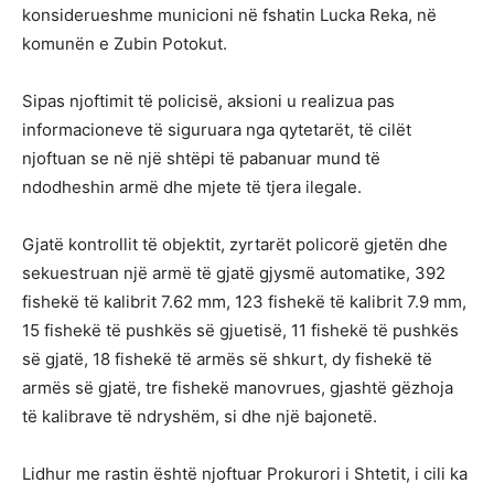
konsiderueshme municioni në fshatin Lucka Reka, në
komunën e Zubin Potokut.
Sipas njoftimit të policisë, aksioni u realizua pas
informacioneve të siguruara nga qytetarët, të cilët
njoftuan se në një shtëpi të pabanuar mund të
ndodheshin armë dhe mjete të tjera ilegale.
Gjatë kontrollit të objektit, zyrtarët policorë gjetën dhe
sekuestruan një armë të gjatë gjysmë automatike, 392
fishekë të kalibrit 7.62 mm, 123 fishekë të kalibrit 7.9 mm,
15 fishekë të pushkës së gjuetisë, 11 fishekë të pushkës
së gjatë, 18 fishekë të armës së shkurt, dy fishekë të
armës së gjatë, tre fishekë manovrues, gjashtë gëzhoja
të kalibrave të ndryshëm, si dhe një bajonetë.
Lidhur me rastin është njoftuar Prokurori i Shtetit, i cili ka