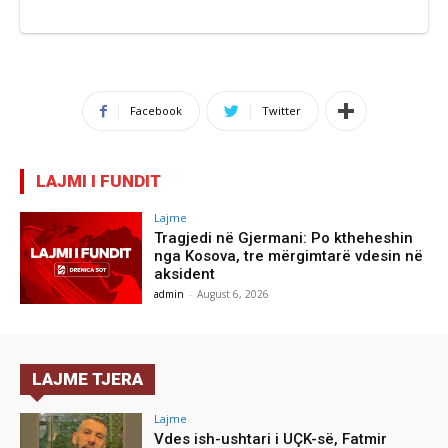
Facebook
Twitter
LAJMI I FUNDIT
Lajme
Tragjedi në Gjermani: Po ktheheshin
nga Kosova, tre mërgimtarë vdesin në
aksident
admin
-
August 6, 2026
LAJME TJERA
Lajme
Vdes ish-ushtari i UÇK-së, Fatmir