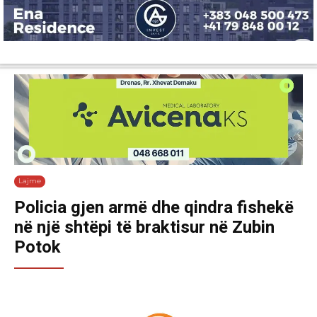
Lajme
Shëndetësi
Ekonomi
Sport
Tech
Botë
Kuri
Lajme
Policia gjen armë dhe qindra fishekë
në një shtëpi të braktisur në Zubin
Potok