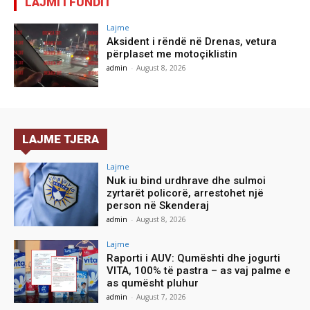
LAJMI I FUNDIT
Lajme
Aksident i rëndë në Drenas, vetura
përplaset me motoçiklistin
admin
-
August 8, 2026
LAJME TJERA
Lajme
Nuk iu bind urdhrave dhe sulmoi
zyrtarët policorë, arrestohet një
person në Skenderaj
admin
-
August 8, 2026
Lajme
Raporti i AUV: Qumështi dhe jogurti
VITA, 100% të pastra – as vaj palme e
as qumësht pluhur
admin
-
August 7, 2026