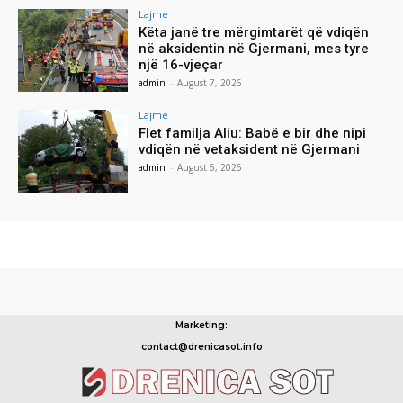
Lajme
Këta janë tre mërgimtarët që vdiqën
në aksidentin në Gjermani, mes tyre
një 16-vjeçar
admin
-
August 7, 2026
Lajme
Flet familja Aliu: Babë e bir dhe nipi
vdiqën në vetaksident në Gjermani
admin
-
August 6, 2026
Marketing:
contact@drenicasot.info