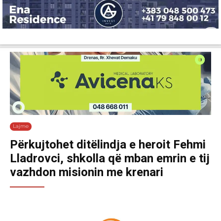
Lajme
Shëndetësi
Ekonomi
Sport
Tech
Botë
Kuri
Lajme
Përkujtohet ditëlindja e heroit Fehmi
Lladrovci, shkolla që mban emrin e tij
vazhdon misionin me krenari