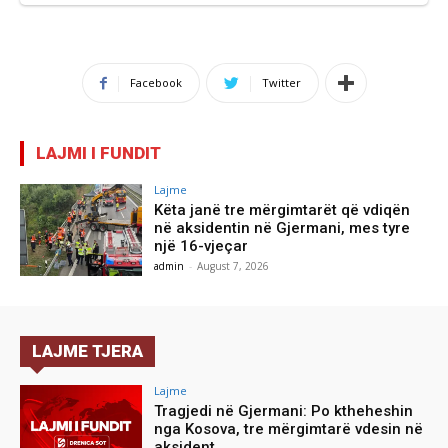
Facebook
Twitter
LAJMI I FUNDIT
Lajme
Këta janë tre mërgimtarët që vdiqën
në aksidentin në Gjermani, mes tyre
një 16-vjeçar
admin
-
August 7, 2026
LAJME TJERA
Lajme
Tragjedi në Gjermani: Po ktheheshin
nga Kosova, tre mërgimtarë vdesin në
aksident