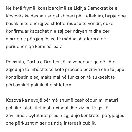
Në këtë frymë, konsiderojmë se Lidhja Demokratike e
Kosovës ka dëshmuar gatishmëri për reflektim, hapje dhe
bashkim të energjive shtetformuese të vendit, duke
konfirmuar kapacitetin e saj për ndryshim dhe për
marrjen e përgjegjësive të mëdha shtetërore në
periudhën që kemi përpara.
Po ashtu, Partia e Drejtësisë ka vendosur që në këto
zgjedhje të mbështesë këto procese pozitive dhe të japë
kontributin e saj maksimal në funksion të suksesit të
përbashkët politik dhe shtetëror.
Kosova ka nevojë për më shumë bashkëpunim, maturi
politike, stabilitet institucional dhe vizion të qartë
zhvillimor. Qytetarët presin zgjidhje konkrete, përgjegjësi
dhe përkushtim serioz ndaj interesit publik.