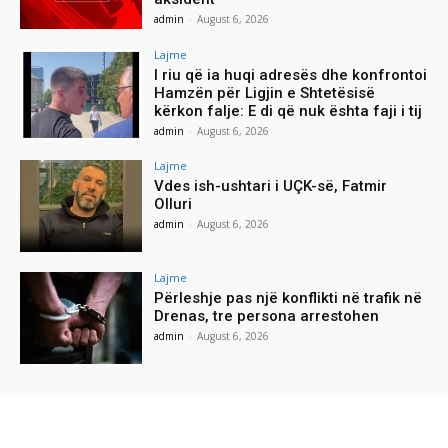
admin
-
August 6, 2026
Lajme
I riu që ia huqi adresës dhe konfrontoi
Hamzën për Ligjin e Shtetësisë
kërkon falje: E di që nuk ështa faji i tij
admin
-
August 6, 2026
Lajme
Vdes ish-ushtari i UÇK-së, Fatmir
Olluri
admin
-
August 6, 2026
Lajme
Përleshje pas një konflikti në trafik në
Drenas, tre persona arrestohen
admin
-
August 6, 2026