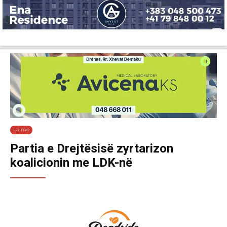
Lajme
Shëndetësi
Ekonomi
Sport
Tech
Botë
Kuri
Lajme
Partia e Drejtësisë zyrtarizon
koalicionin me LDK-në