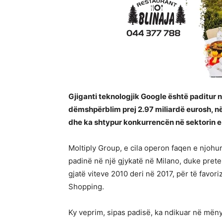
Gjiganti teknologjik Google është paditur n
dëmshpërblim prej 2.97 miliardë eurosh, n
dhe ka shtypur konkurrencën në sektorin e
Moltiply Group, e cila operon faqen e njohur
padinë në një gjykatë në Milano, duke preten
gjatë viteve 2010 deri në 2017, për të favor
Shopping.
Ky veprim, sipas padisë, ka ndikuar në mëny