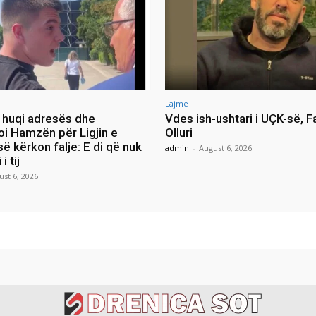
Lajme
ia huqi adresës dhe
Vdes ish-ushtari i UÇK-së, F
oi Hamzën për Ligjin e
Olluri
ë kërkon falje: E di që nuk
admin
-
August 6, 2026
i tij
ust 6, 2026