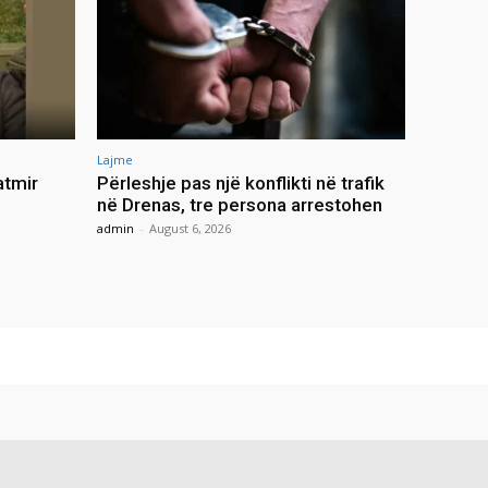
Lajme
atmir
Përleshje pas një konflikti në trafik
në Drenas, tre persona arrestohen
admin
-
August 6, 2026