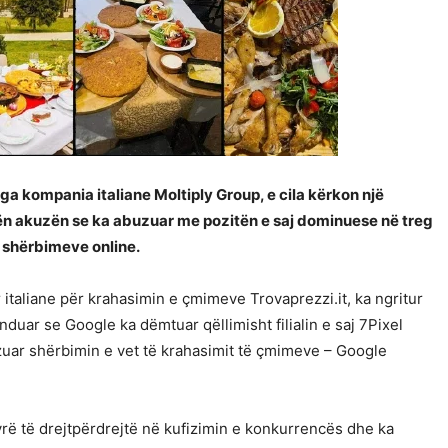
ga kompania italiane Moltiply Group, e cila kërkon një
ën akuzën se ka abuzuar me pozitën e saj dominuese në treg
 shërbimeve online.
 italiane për krahasimin e çmimeve Trovaprezzi.it, ka ngritur
duar se Google ka dëmtuar qëllimisht filialin e saj 7Pixel
izuar shërbimin e vet të krahasimit të çmimeve – Google
rë të drejtpërdrejtë në kufizimin e konkurrencës dhe ka