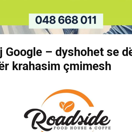
j Google – dyshohet se d
 për krahasim çmimesh