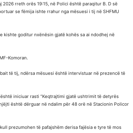
j 2026 rreth orës 19:15, në Polici është paraqitur B. D së
raportuar se fëmija ishte rrahur nga mësuesi i tij në SHFMU
 e kishte goditur nxënësin gjatë kohës sa ai ndodhej në
QKMF-Komoran.
abait të tij, ndërsa mësuesi është intervistuar në prezencë të
është iniciuar rasti “Keqtrajtimi gjatë ushtrimit të detyrës
njëjti është dërguar në ndalim për 48 orë në Stacionin Policor
kull prezumohen të pafajshëm derisa fajësia e tyre të mos