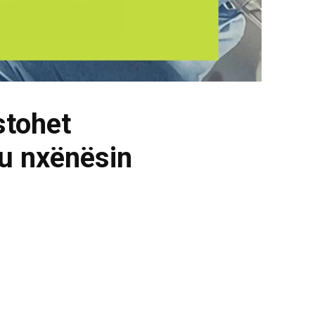
stohet
hu nxënësin