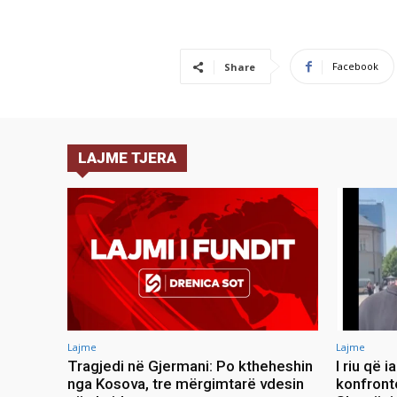
Facebook
Share
LAJME TJERA
Lajme
Lajme
Tragjedi në Gjermani: Po ktheheshin
I riu që 
nga Kosova, tre mërgimtarë vdesin
konfront