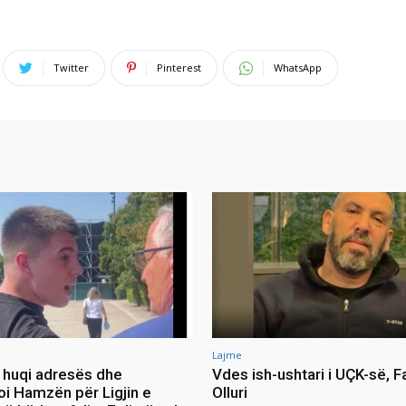
Twitter
Pinterest
WhatsApp
Lajme
ia huqi adresës dhe
Vdes ish-ushtari i UÇK-së, F
oi Hamzën për Ligjin e
Olluri