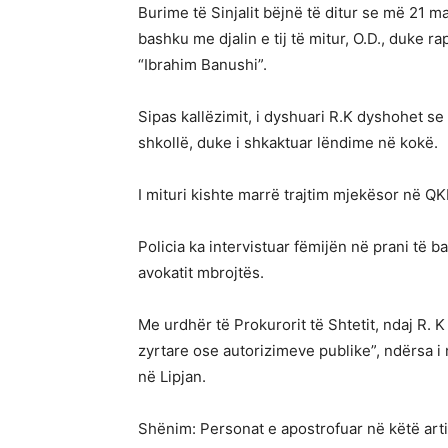
Burime të Sinjalit bëjnë të ditur se më 21 ma
bashku me djalin e tij të mitur, O.D., duke 
“Ibrahim Banushi”.
Sipas kallëzimit, i dyshuari R.K dyshohet se
shkollë, duke i shkaktuar lëndime në kokë.
I mituri kishte marrë trajtim mjekësor në 
Policia ka intervistuar fëmijën në prani të b
avokatit mbrojtës.
Me urdhër të Prokurorit të Shtetit, ndaj R. K 
zyrtare ose autorizimeve publike”, ndërsa i 
në Lipjan.
Shënim: Personat e apostrofuar në këtë arti