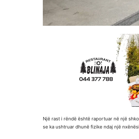
Një rast i rëndë është raportuar në një shkol
se ka ushtruar dhunë fizike ndaj një nxënësi