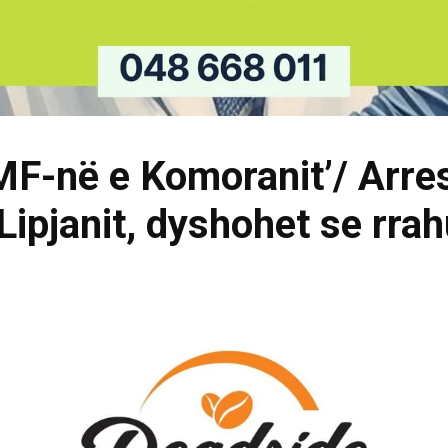
MF-në e Komoranit’/ Arre
Lipjanit, dyshohet se rra