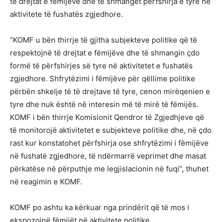
të drejtat e fëmijëve dhe të shmanget përfshirja e tyre në
aktivitete të fushatës zgjedhore.
“KOMF u bën thirrje të gjitha subjekteve politike që të
respektojnë të drejtat e fëmijëve dhe të shmangin çdo
formë të përfshirjes së tyre në aktivitetet e fushatës
zgjedhore. Shfrytëzimi i fëmijëve për qëllime politike
përbën shkelje të të drejtave të tyre, cenon mirëqenien e
tyre dhe nuk është në interesin më të mirë të fëmijës.
KOMF i bën thirrje Komisionit Qendror të Zgjedhjeve që
të monitorojë aktivitetet e subjekteve politike dhe, në çdo
rast kur konstatohet përfshirja ose shfrytëzimi i fëmijëve
në fushatë zgjedhore, të ndërmarrë veprimet dhe masat
përkatëse në përputhje me legjislacionin në fuqi”, thuhet
në reagimin e KOMF.
KOMF po ashtu ka kërkuar nga prindërit që të mos i
ekspozojnë fëmijët në aktivitete politike.