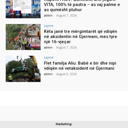
VITA, 100% të pastra – as vaj palme e
as qumësht pluhur
admin
-
August 7, 2026
Lajme
Këta janë tre mërgimtarët që vdiqën
në aksidentin në Gjermani, mes tyre
një 16-vjeçar
admin
-
August 7, 2026
Lajme
Flet familja Aliu: Babë e bir dhe nipi
vdiqën në vetaksident në Gjermani
admin
-
August 6, 2026
Marketing: