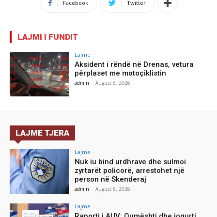
Facebook
Twitter
LAJMI I FUNDIT
Lajme
Aksident i rëndë në Drenas, vetura
përplaset me motoçiklistin
admin
-
August 8, 2026
LAJME TJERA
Lajme
Nuk iu bind urdhrave dhe sulmoi
zyrtarët policorë, arrestohet një
person në Skenderaj
admin
-
August 8, 2026
Lajme
Raporti i AUV: Qumështi dhe jogurti