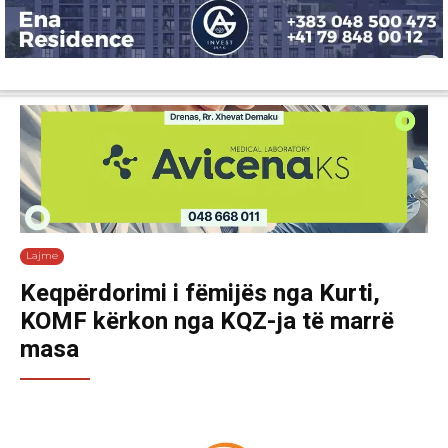
Lajme
Shëndetësi
Ekonomi
Sport
Tech
Botë
Kuri
Lajme
Keqpërdorimi i fëmijës nga Kurti,
KOMF kërkon nga KQZ-ja të marrë
masa