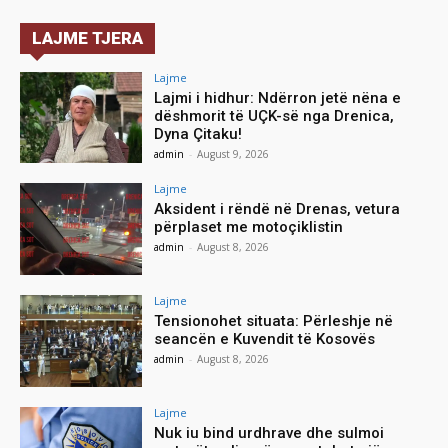
LAJME TJERA
Lajme
Lajmi i hidhur: Ndërron jetë nëna e
dëshmorit të UÇK-së nga Drenica,
Dyna Çitaku!
admin
-
August 9, 2026
Lajme
Aksident i rëndë në Drenas, vetura
përplaset me motoçiklistin
admin
-
August 8, 2026
Lajme
Tensionohet situata: Përleshje në
seancën e Kuvendit të Kosovës
admin
-
August 8, 2026
Lajme
Nuk iu bind urdhrave dhe sulmoi