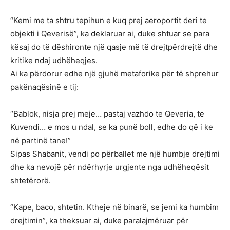
“Kemi me ta shtru tepihun e kuq prej aeroportit deri te
objekti i Qeverisë”, ka deklaruar ai, duke shtuar se para
kësaj do të dëshironte një qasje më të drejtpërdrejtë dhe
kritike ndaj udhëheqjes.
Ai ka përdorur edhe një gjuhë metaforike për të shprehur
pakënaqësinë e tij:
“Bablok, nisja prej meje… pastaj vazhdo te Qeveria, te
Kuvendi… e mos u ndal, se ka punë boll, edhe do që i ke
në partinë tane!”
Sipas Shabanit, vendi po përballet me një humbje drejtimi
dhe ka nevojë për ndërhyrje urgjente nga udhëheqësit
shtetërorë.
“Kape, baco, shtetin. Ktheje në binarë, se jemi ka humbim
drejtimin”, ka theksuar ai, duke paralajmëruar për