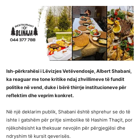
Ish-përkrahësi i Lëvizjes Vetëvendosje, Albert Shabani,
ka reaguar me tone kritike ndaj zhvillimeve të fundit
politike në vend, duke i bërë thirrje institucioneve për
reflektim dhe veprim konkret.
Në një deklarim publik, Shabani është shprehur se do të
ishte i gatshëm për pritje simbolike të Hashim Thaçit, por
njëkohësisht ka theksuar nevojën për përgjegjësi dhe
ndryshim të kursit qeverisës.