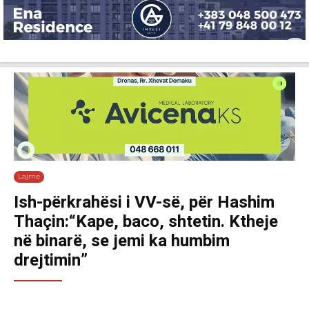
Lajme
Shëndetësi
Ekonomi
Sport
Tech
Botë
Kuri
Lajme
Ish-përkrahësi i VV-së, për Hashim
Thaçin:“Kape, baco, shtetin. Ktheje
në binarë, se jemi ka humbim
drejtimin”