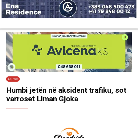
Lajme
Shëndetësi
Ekonomi
Sport
Tech
Botë
Kuri
Lajme
Humbi jetën në aksident trafiku, sot
varroset Liman Gjoka