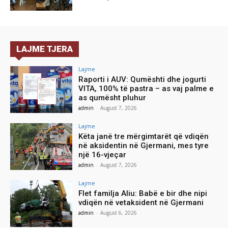
LAJME TJERA
Lajme
Raporti i AUV: Qumështi dhe jogurti
VITA, 100% të pastra – as vaj palme e
as qumësht pluhur
admin
-
August 7, 2026
Lajme
Këta janë tre mërgimtarët që vdiqën
në aksidentin në Gjermani, mes tyre
një 16-vjeçar
admin
-
August 7, 2026
Lajme
Flet familja Aliu: Babë e bir dhe nipi
vdiqën në vetaksident në Gjermani
admin
-
August 6, 2026