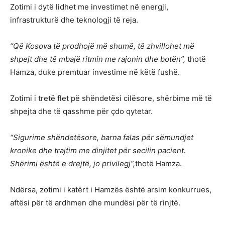
Zotimi i dytë lidhet me investimet në energji,
infrastrukturë dhe teknologji të reja.
“Që Kosova të prodhojë më shumë, të zhvillohet më
shpejt dhe të mbajë ritmin me rajonin dhe botën”,
thotë
Hamza, duke premtuar investime në këtë fushë.
Zotimi i tretë flet pë shëndetësi cilësore, shërbime më të
shpejta dhe të qasshme për çdo qytetar.
“Sigurime shëndetësore, barna falas për sëmundjet
kronike dhe trajtim me dinjitet për secilin pacient.
Shërimi është e drejtë, jo privilegj”,
thotë Hamza.
Ndërsa, zotimi i katërt i Hamzës është arsim konkurrues,
aftësi për të ardhmen dhe mundësi për të rinjtë.