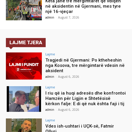
Këta janë tre mërgimtarët që vdiqën
në aksidentin në Gjermani, mes tyre
një 16-vjeçar
admin
-
August 7, 2026
LAJME TJERA
Lajme
Tragjedi në Gjermani: Po ktheheshin
nga Kosova, tre mërgimtarë vdesin në
aksident
admin
-
August 6, 2026
Lajme
I riu që ia huqi adresës dhe konfrontoi
Hamzën për Ligjin e Shtetësisë
kërkon falje: E di që nuk ështa faji i tij
admin
-
August 6, 2026
Lajme
Vdes ish-ushtari i UÇK-së, Fatmir
Olluri