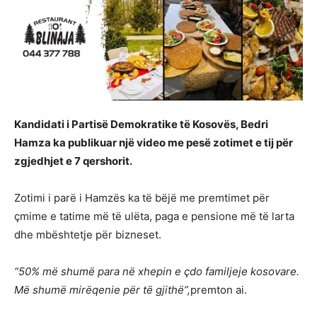
Kandidati i Partisë Demokratike të Kosovës, Bedri
Hamza ka publikuar një video me pesë zotimet e tij për
zgjedhjet e 7 qershorit.
Zotimi i parë i Hamzës ka të bëjë me premtimet për
çmime e tatime më të ulëta, paga e pensione më të larta
dhe mbështetje për bizneset.
“50% më shumë para në xhepin e çdo familjeje kosovare.
Më shumë mirëqenie për të gjithë”,
premton ai.