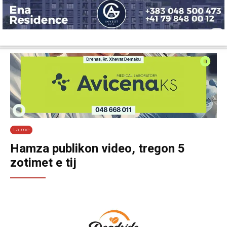
Lajme
Shëndetësi
Ekonomi
Sport
Tech
Botë
Kuri
Lajme
Hamza publikon video, tregon 5
zotimet e tij