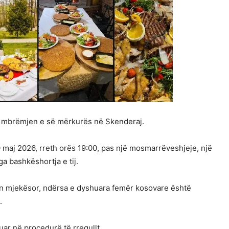
ar mbrëmjen e së mërkurës në Skenderaj.
0 maj 2026, rreth orës 19:00, pas një mosmarrëveshjeje, një
a bashkëshortja e tij.
an mjekësor, ndërsa e dyshuara femër kosovare është
.
uar në procedurë të rregullt.