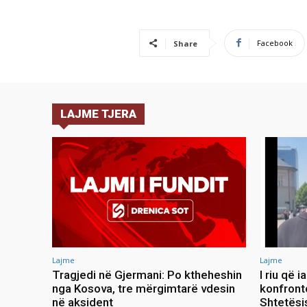
Facebook
Share
LAJME TJERA
Lajme
Lajme
Tragjedi në Gjermani: Po ktheheshin
I riu që 
nga Kosova, tre mërgimtarë vdesin
konfront
në aksident
Shtetësis