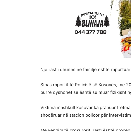
Një rast i dhunës në familje është raportu
Sipas raportit të Policisë së Kosovës, më 2
burrë dyshohet se është sulmuar fizikisht ng
Viktima mashkull kosovar ka pranuar tretm
shoqëruar në stacion policor për intervistim
Me vendim të prokurorit, rasti është proced