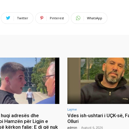
Twitter
Pinterest
WhatsApp
Lajme
ia huqi adresës dhe
Vdes ish-ushtari i UÇK-së, F
oi Hamzën për Ligjin e
Olluri
ë kërkon falje: E di që nuk
admin
-
August 6, 2026