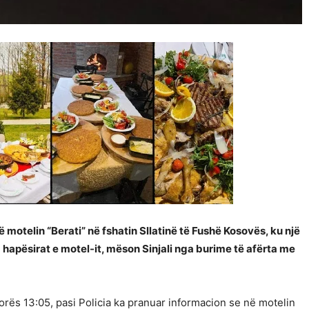
 motelin “Berati” në fshatin Sllatinë të Fushë Kosovës, ku një
a hapësirat e motel-it, mëson Sinjali nga burime të afërta me
orës 13:05, pasi Policia ka pranuar informacion se në motelin