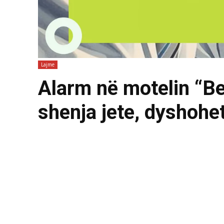
Lajme
Alarm në motelin “Ber
shenja jete, dyshohet