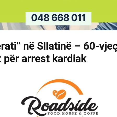
ati” në Sllatinë – 60-vje
 për arrest kardiak