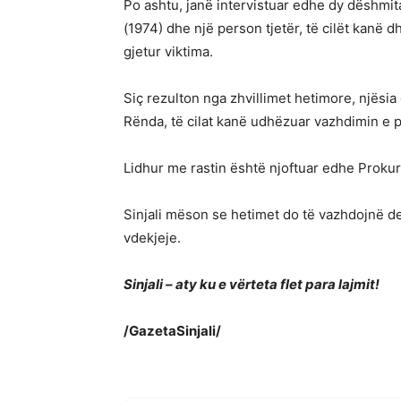
Po ashtu, janë intervistuar edhe dy dëshmita
(1974) dhe një person tjetër, të cilët kanë d
gjetur viktima.
Siç rezulton nga zhvillimet hetimore, njësi
Rënda, të cilat kanë udhëzuar vazhdimin e 
Lidhur me rastin është njoftuar edhe Prokuror
Sinjali mëson se hetimet do të vazhdojnë der
vdekjeje.
Sinjali – aty ku e vërteta flet para lajmit!
/GazetaSinjali/