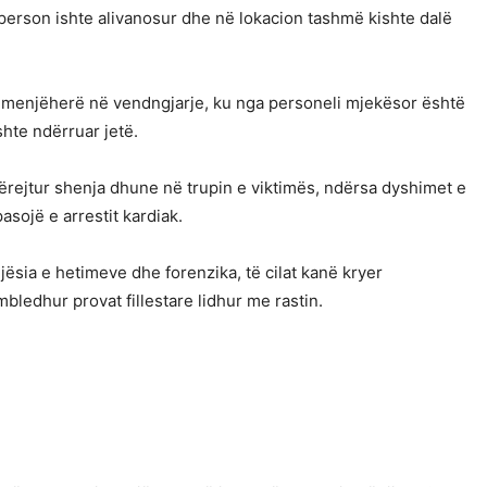
 person ishte alivanosur dhe në lokacion tashmë kishte dalë
ur menjëherë në vendngjarje, ku nga personeli mjekësor është
ishte ndërruar jetë.
ërejtur shenja dhune në trupin e viktimës, ndërsa dyshimet e
asojë e arrestit kardiak.
ësia e hetimeve dhe forenzika, të cilat kanë kryer
bledhur provat fillestare lidhur me rastin.