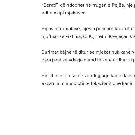
“Berati”, që ndodhet në rrugën e Pejës, një
edhe ekipi mjekësor.
Sipas informatave, njësia policore ka arrit
njoftuar se viktima, C. K., rreth 60-vjeçar, k
Burimet bëjnë të ditur se mjekët nuk kanë v
para janë se vdekja mund të ketë ardhur si p
Sinjali mëson se në vendngjarje kanë dalë nj
ekzaminimin e plotë të lokacionit dhe kanë m