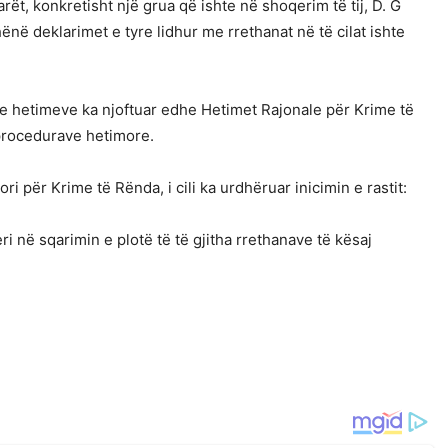
rët, konkretisht një grua që ishte në shoqerim të tij, D. G
hënë deklarimet e tyre lidhur me rrethanat në të cilat ishte
a e hetimeve ka njoftuar edhe Hetimet Rajonale për Krime të
procedurave hetimore.
i për Krime të Rënda, i cili ka urdhëruar inicimin e rastit:
i në sqarimin e plotë të të gjitha rrethanave të kësaj