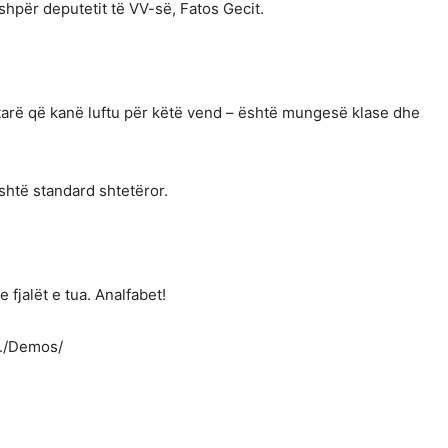
ashpër deputetit të VV-së, Fatos Gecit.
arë që kanë luftu për këtë vend – është mungesë klase dhe
shtë standard shtetëror.
fjalët e tua. Analfabet!
i./Demos/