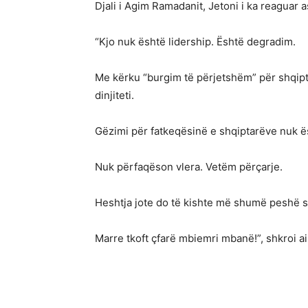
Djali i Agim Ramadanit, Jetoni i ka reaguar 
“Kjo nuk është lidership. Është degradim.
Me kërku “burgim të përjetshëm” për shqipt
dinjiteti.
Gëzimi për fatkeqësinë e shqiptarëve nuk ë
Nuk përfaqëson vlera. Vetëm përçarje.
Heshtja jote do të kishte më shumë peshë se 
Marre tkoft çfarë mbiemri mbanë!”, shkroi a