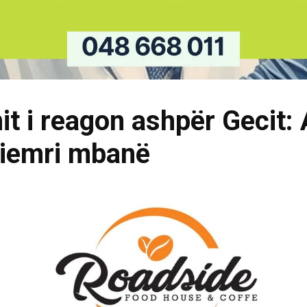
t i reagon ashpër Gecit: 
biemri mbanë