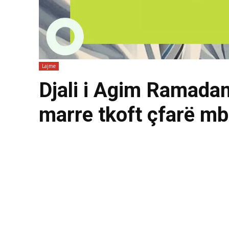
Lajme
Djali i Agim Ramadani
marre tkoft çfarë m