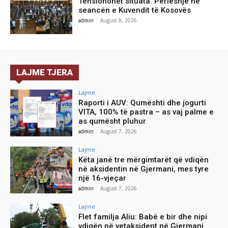
Tensionohet situata: Përleshje në
seancën e Kuvendit të Kosovës
admin
-
August 8, 2026
LAJME TJERA
Lajme
Raporti i AUV: Qumështi dhe jogurti
VITA, 100% të pastra – as vaj palme e
as qumësht pluhur
admin
-
August 7, 2026
Lajme
Këta janë tre mërgimtarët që vdiqën
në aksidentin në Gjermani, mes tyre
një 16-vjeçar
admin
-
August 7, 2026
Lajme
Flet familja Aliu: Babë e bir dhe nipi
vdiqën në vetaksident në Gjermani