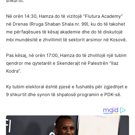
shkurtit.
Në orën 14:30, Hamza do të vizitojë “Flutura Academy”
në Drenas (Rruga Shaban Shala nr. 99), ku do të takohet
me përfaqësues të kësaj akademie dhe do të diskutojë
mbi mundësitë e zhvillimit të sektorit arsimor në Kosovë.
Pas kësaj, në orën 17:00, Hamza do të zhvillojë një tubim
qendror me qytetarët e Skenderajt në Palestrën “Ilaz
Kodra”.
Ky tubim elektoral është pjesë e fushatës për zgjedhjet e
9 shkurtit dhe synon të shpalosë programin e PDK-së.