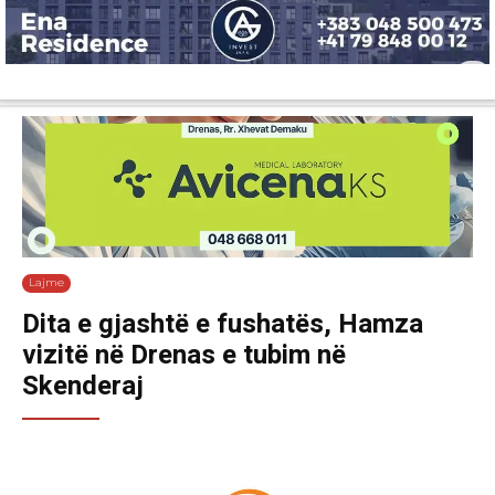
Lajme
Shëndetësi
Ekonomi
Sport
Tech
Botë
Kuri
Lajme
Dita e gjashtë e fushatës, Hamza
vizitë në Drenas e tubim në
Skenderaj