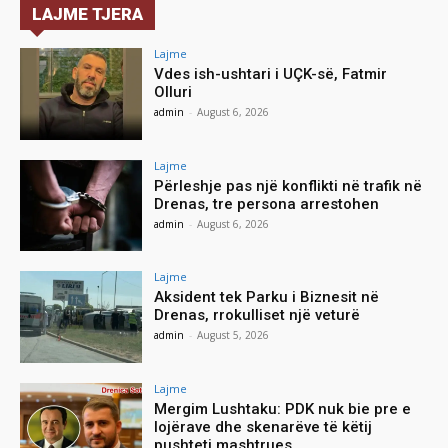
LAJME TJERA
Lajme
Vdes ish-ushtari i UÇK-së, Fatmir
Olluri
admin
-
August 6, 2026
Lajme
Përleshje pas një konflikti në trafik në
Drenas, tre persona arrestohen
admin
-
August 6, 2026
Lajme
Aksident tek Parku i Biznesit në
Drenas, rrokulliset një veturë
admin
-
August 5, 2026
Lajme
Mergim Lushtaku: PDK nuk bie pre e
lojërave dhe skenarëve të këtij
pushteti mashtrues