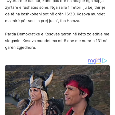
“Qytetarë të dashur, Edhe pak orë na ndajnë nga hapja
zyrtare e fushatës sonë. Nga salla 1 Tetori, ju bëj thirrje
që të na bashkoheni sot në orën 16:30. Kosova mundet
ma mirë për secilin prej jush”, tha Hamza.
Partia Demokratike e Kosovës garon në këto zgjedhje me
sloganin: Kosova mundet ma mirë dhe me numrin 131 në
garën zgjedhore.