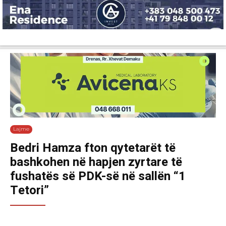
Lajme
Shëndetësi
Ekonomi
Sport
Tech
Botë
Kuri
Lajme
Bedri Hamza fton qytetarët të
bashkohen në hapjen zyrtare të
fushatës së PDK-së në sallën “1
Tetori”