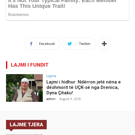
Facebook
Twitter
LAJMI I FUNDIT
Lajme
Lajmi i hidhur: Ndërron jetë nëna e
dëshmorit të UÇK-së nga Drenica,
Dyna Çitaku!
admin
-
August 9, 2026
LAJME TJERA