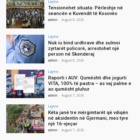
Lajme
Tensionohet situata: Përleshje në
seancën e Kuvendit të Kosovës
admin
-
August 8, 2026
Lajme
Nuk iu bind urdhrave dhe sulmoi
zyrtarët policorë, arrestohet një
person në Skenderaj
admin
-
August 8, 2026
Lajme
Raporti i AUV: Qumështi dhe jogurti
VITA, 100% të pastra – as vaj palme e
as qumësht pluhur
admin
-
August 7, 2026
Lajme
Këta janë tre mërgimtarët që vdiqën
në aksidentin në Gjermani, mes tyre
një 16-vjeçar
admin
-
August 7, 2026