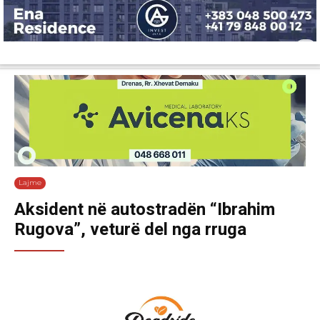
Lajme
Shëndetësi
Ekonomi
Sport
Tech
Botë
Kuri
Lajme
Aksident në autostradën “Ibrahim
Rugova”, veturë del nga rruga