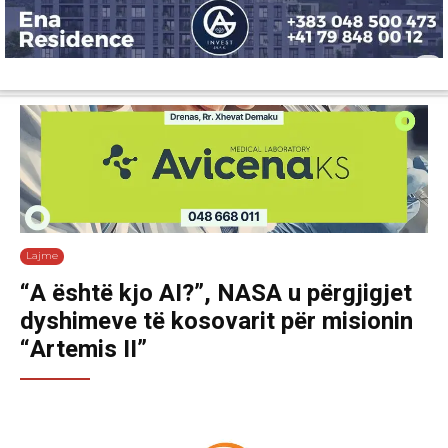
Lajme
Shëndetësi
Ekonomi
Sport
Tech
Botë
Kuri
Lajme
“A është kjo AI?”, NASA u përgjigjet
dyshimeve të kosovarit për misionin
“Artemis II”