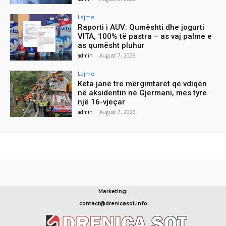
Lajme
Raporti i AUV: Qumështi dhe jogurti
VITA, 100% të pastra – as vaj palme e
as qumësht pluhur
admin
-
August 7, 2026
Lajme
Këta janë tre mërgimtarët që vdiqën
në aksidentin në Gjermani, mes tyre
një 16-vjeçar
admin
-
August 7, 2026
Marketing:
contact@drenicasot.info