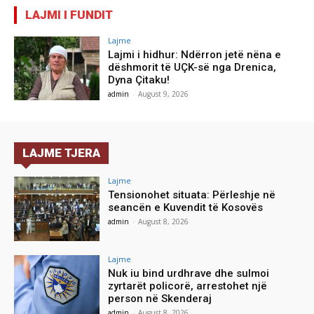
LAJMI I FUNDIT
Lajme
Lajmi i hidhur: Ndërron jetë nëna e
dëshmorit të UÇK-së nga Drenica,
Dyna Çitaku!
admin
-
August 9, 2026
LAJME TJERA
Lajme
Tensionohet situata: Përleshje në
seancën e Kuvendit të Kosovës
admin
-
August 8, 2026
Lajme
Nuk iu bind urdhrave dhe sulmoi
zyrtarët policorë, arrestohet një
person në Skenderaj
admin
-
August 8, 2026