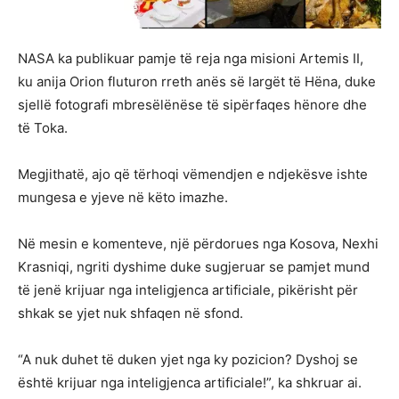
NASA ka publikuar pamje të reja nga misioni Artemis II,
ku anija Orion fluturon rreth anës së largët të Hëna, duke
sjellë fotografi mbresëlënëse të sipërfaqes hënore dhe
të Toka.
Megjithatë, ajo që tërhoqi vëmendjen e ndjekësve ishte
mungesa e yjeve në këto imazhe.
Në mesin e komenteve, një përdorues nga Kosova, Nexhi
Krasniqi, ngriti dyshime duke sugjeruar se pamjet mund
të jenë krijuar nga inteligjenca artificiale, pikërisht për
shkak se yjet nuk shfaqen në sfond.
“A nuk duhet të duken yjet nga ky pozicion? Dyshoj se
është krijuar nga inteligjenca artificiale!”, ka shkruar ai.